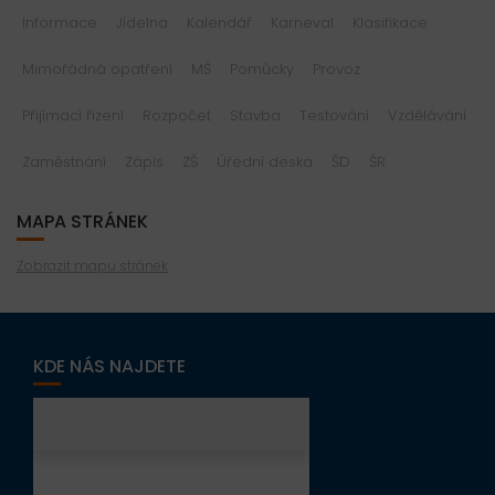
Informace
Jídelna
Kalendář
Karneval
Klasifikace
Mimořádná opatření
MŠ
Pomůcky
Provoz
Přijímací řízení
Rozpočet
Stavba
Testování
Vzdělávání
Zaměstnání
Zápis
ZŠ
Úřední deska
ŠD
ŠR
MAPA STRÁNEK
Zobrazit mapu stránek
KDE NÁS NAJDETE