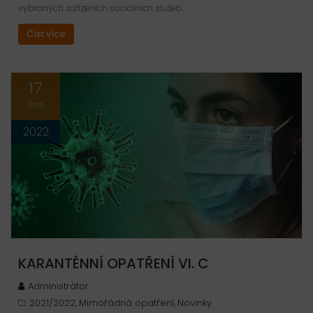
vybraných zařízeních sociálních služeb.
Číst více
17
Úno
2022
KARANTÉNNÍ OPATŘENÍ VI. C
Administrátor
2021/2022
Mimořádná opatření
Novinky
,
,