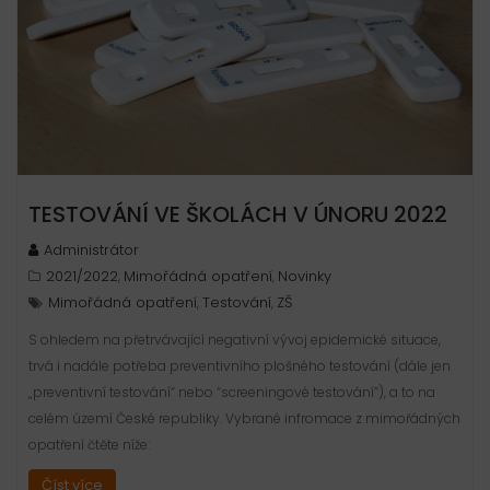
TESTOVÁNÍ VE ŠKOLÁCH V ÚNORU 2022
Administrátor
2021/2022
Mimořádná opatření
Novinky
,
,
Mimořádná opatření
Testování
ZŠ
,
,
S ohledem na přetrvávající negativní vývoj epidemické situace,
trvá i nadále potřeba preventivního plošného testování (dále jen
„preventivní testování“ nebo “screeningové testování”), a to na
celém území České republiky. Vybrané infromace z mimořádných
opatření čtěte níže:
Číst více