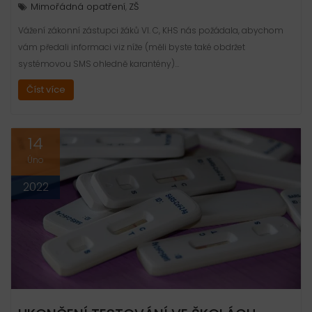
Mimořádná opatření
ZŠ
,
Vážení zákonní zástupci žáků VI. C, KHS nás požádala, abychom
vám předali informaci viz níže (měli byste také obdržet
systémovou SMS ohledně karantény)…
Číst více
14
Úno
2022