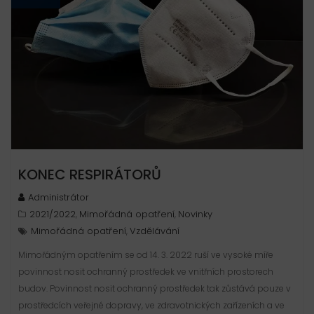
KONEC RESPIRÁTORŮ
Administrátor
2021/2022
Mimořádná opatření
Novinky
,
,
Mimořádná opatření
Vzdělávání
,
Mimořádným opatřením se od 14. 3. 2022 ruší ve vysoké míře
povinnost nosit ochranný prostředek ve vnitřních prostorech
budov. Povinnost nosit ochranný prostředek tak zůstává pouze v
prostředcích veřejné dopravy, ve zdravotnických zařízeních a ve