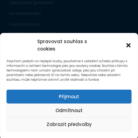
Zdroj kanálů (příspěvky)
Kanál komentářů
Česká lokalizace
Prohlášení o přístupnosti
Spravovat souhlas s
Zobrazit mapu stránek
cookies
NÁVŠTĚVNOST
Abychom poskytli co nejlepší služby, používáme k ukládání a/nebo přístupu k
informacím o zařízení technologie jako jsou soubory cookies. Souhlas s těmito
technologiemi nám umožní zpracovávat údaje, jako jsou chování při
procházení nebo jedinečná ID na tomto webu. Nesouhlas nebo odvolání
souhlasu může nepříznivě ovlivnit určité vlastnosti a funkce.
HLEDEJ
Přijmout
Odmítnout
Zobrazit předvolby
© 2026 ZŠ a MŠ TGM Zastávka