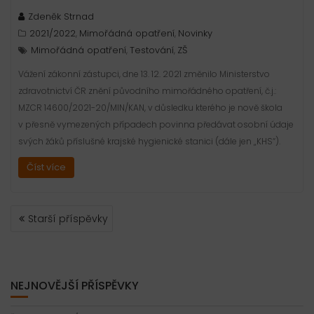
Zdeněk Strnad
2021/2022
Mimořádná opatření
Novinky
,
,
Mimořádná opatření
Testování
ZŠ
,
,
Vážení zákonní zástupci, dne 13. 12. 2021 změnilo Ministerstvo
zdravotnictví ČR znění původního mimořádného opatření, č.j.:
MZCR 14600/2021-20/MIN/KAN, v důsledku kterého je nově škola
v přesně vymezených případech povinna předávat osobní údaje
svých žáků příslušné krajské hygienické stanici (dále jen „KHS“).
Číst více
NAVIGACE
Starší příspěvky
PRO
PŘÍSPĚVKY
NEJNOVĚJŠÍ PŘÍSPĚVKY