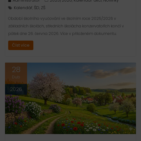
Administrátor
2025/2026
Kalendář akcí
Novinky
,
,
Kalendář
ŠD
ZŠ
,
,
Období školního vyučování ve školním roce 2025/2026 v
základních školách, středních školácha konzervatořích končí v
pátek dne 26. června 2026. Více v přiloženém dokumentu.
Číst více
28
Dub
2026