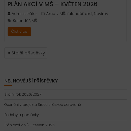
PLÁN AKCÍ V MŠ – KVĚTEN 2026
Administrátor
Akce v MŠ
Kalendář akcí
Novinky
,
,
Kalendář
MŠ
,
Číst více
NAVIGACE
Starší příspěvky
PRO
PŘÍSPĚVKY
NEJNOVĚJŠÍ PŘÍSPĚVKY
Školní rok 2026/2027
Ocenění v projektu Srdce s láskou darované
Potřeby a pomůcky
Plán akcí v MŠ – červen 2026