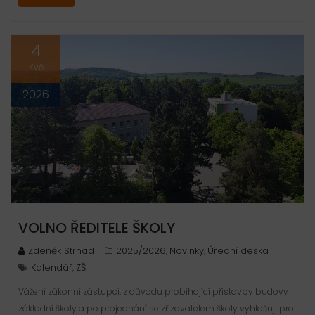
4
Kvě
2026
VOLNO ŘEDITELE ŠKOLY
Zdeněk Strnad
2025/2026
Novinky
Úřední deska
,
,
Kalendář
ZŠ
,
Vážení zákonní zástupci, z důvodu probíhající přístavby budovy
základní školy a po projednání se zřizovatelem školy vyhlašuji pro