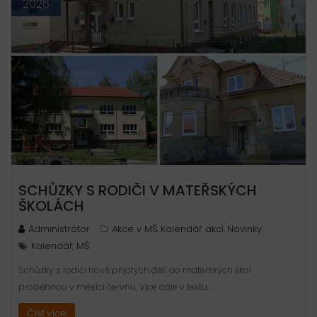
2026
SCHŮZKY S RODIČI V MATEŘSKÝCH
ŠKOLÁCH
Administrátor
Akce v MŠ
Kalendář akcí
Novinky
,
,
Kalendář
MŠ
,
Schůzky s rodiči nově přijatých dětí do mateřských škol
proběhnou v měsíci červnu. Více dále v textu…
Číst více