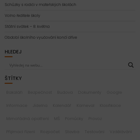
Schůzky s rodiči v mateřských školách
Volno ředitele školy
Státní svátek – 8. května
Období školního vyučování končí dříve
HLEDEJ
ŠTÍTKY
Bakaláři
Bezpečnost
Budova
Dokumenty
Google
Informace
Jídelna
Kalendář
Karneval
Klasifikace
Mimořádná opatření
MŠ
Pomůcky
Provoz
Přijímací řízení
Rozpočet
Stavba
Testování
Vzdělávání