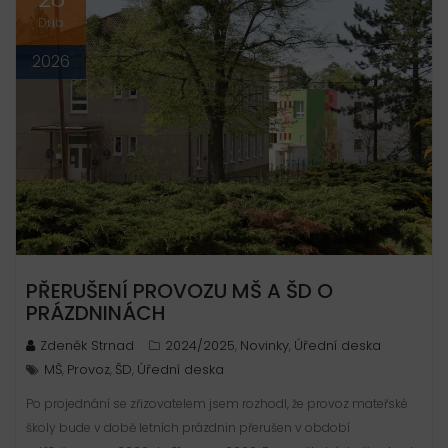
Dub
2026
PŘERUŠENÍ PROVOZU MŠ A ŠD O
PRÁZDNINÁCH
Zdeněk Strnad
2024/2025
Novinky
Úřední deska
,
,
MŠ
Provoz
ŠD
Úřední deska
,
,
,
Po projednání se zřizovatelem jsem rozhodl, že provoz mateřské
školy bude v době letních prázdnin přerušen v období