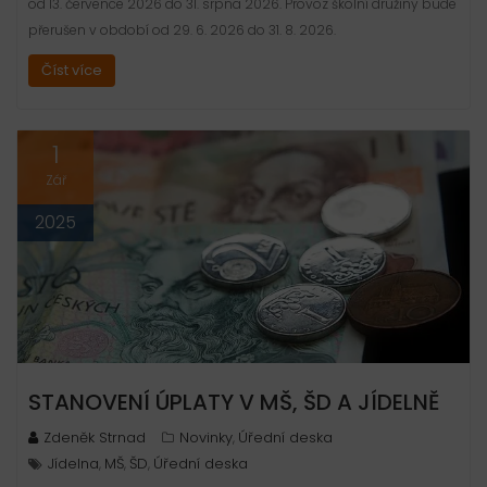
od 13. července 2026 do 31. srpna 2026. Provoz školní družiny bude
přerušen v období od 29. 6. 2026 do 31. 8. 2026.
Číst více
1
Zář
2025
STANOVENÍ ÚPLATY V MŠ, ŠD A JÍDELNĚ
Zdeněk Strnad
Novinky
Úřední deska
,
Jídelna
MŠ
ŠD
Úřední deska
,
,
,