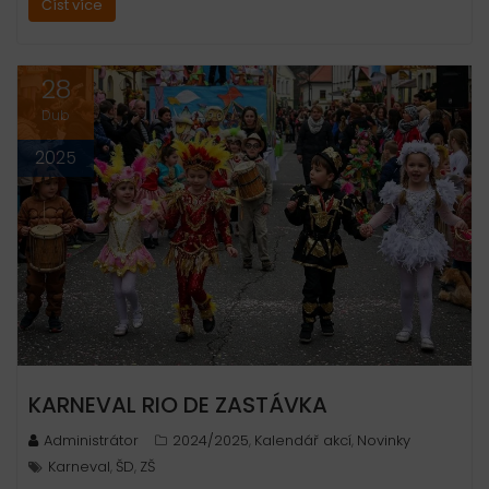
Číst více
28
Dub
2025
KARNEVAL RIO DE ZASTÁVKA
Administrátor
2024/2025
Kalendář akcí
Novinky
,
,
Karneval
ŠD
ZŠ
,
,