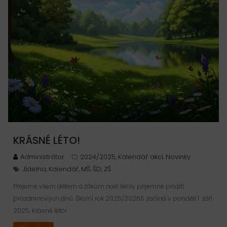
KRÁSNÉ LÉTO!
Administrátor
2024/2025
Kalendář akcí
Novinky
,
,
Jídelna
Kalendář
MŠ
ŠD
ZŠ
,
,
,
,
Přejeme všem dětem a žákům naší školy přijemné prožití
prázdninových dnů. Školní rok 2025/20265 začíná v pondělí 1. září
2025. Krásné léto!