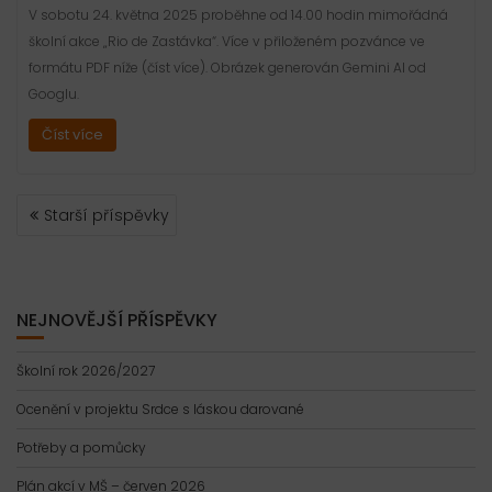
V sobotu 24. května 2025 proběhne od 14.00 hodin mimořádná
školní akce „Rio de Zastávka“. Více v přiloženém pozvánce ve
formátu PDF níže (číst více). Obrázek generován Gemini AI od
Googlu.
Číst více
NAVIGACE
Starší příspěvky
PRO
PŘÍSPĚVKY
NEJNOVĚJŠÍ PŘÍSPĚVKY
Školní rok 2026/2027
Ocenění v projektu Srdce s láskou darované
Potřeby a pomůcky
Plán akcí v MŠ – červen 2026