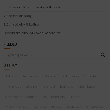
Schůzky s rodiči v mateřských školách
Volno ředitele školy
Státní svátek – 8. května
Období školního vyučování končí dříve
HLEDEJ
ŠTÍTKY
Bakaláři
Bezpečnost
Budova
Dokumenty
Google
Informace
Jídelna
Kalendář
Karneval
Klasifikace
Mimořádná opatření
MŠ
Pomůcky
Provoz
Přijímací řízení
Rozpočet
Stavba
Testování
Vzdělávání