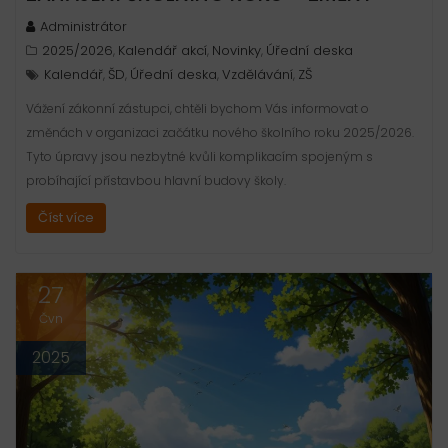
Administrátor
2025/2026
Kalendář akcí
Novinky
Úřední deska
,
,
,
Kalendář
ŠD
Úřední deska
Vzdělávání
ZŠ
,
,
,
,
Vážení zákonní zástupci, chtěli bychom Vás informovat o
změnách v organizaci začátku nového školního roku 2025/2026.
Tyto úpravy jsou nezbytné kvůli komplikacím spojeným s
probíhající přístavbou hlavní budovy školy.
Číst více
27
Čvn
2025