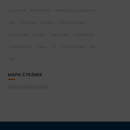
Karneval
Klasifikace
Mimořádná opatření
MŠ
Pomůcky
Provoz
Přijímací řízení
Rozpočet
Stavba
Testování
Vzdělávání
Zaměstnání
Zápis
ZŠ
Úřední deska
ŠD
ŠR
MAPA STRÁNEK
Zobrazit mapu stránek