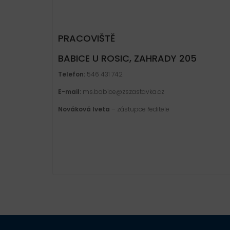
PRACOVIŠTĚ
BABICE U ROSIC, ZAHRADY 205
Telefon:
546 431 742
E-mail:
ms.babice@zszastavka.cz
Nováková Iveta
– zástupce ředitele