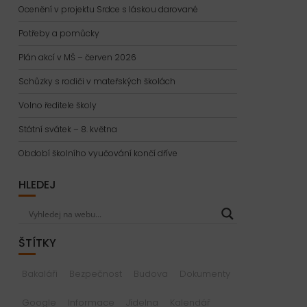
Ocenění v projektu Srdce s láskou darované
Potřeby a pomůcky
Plán akcí v MŠ – červen 2026
Schůzky s rodiči v mateřských školách
Volno ředitele školy
Státní svátek – 8. května
Období školního vyučování končí dříve
HLEDEJ
ŠTÍTKY
Bakaláři
Bezpečnost
Budova
Dokumenty
Google
Informace
Jídelna
Kalendář