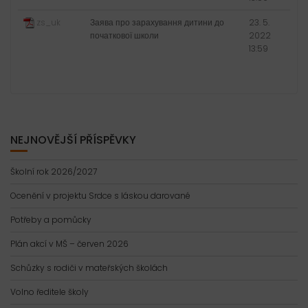
zs_uk
Заява про зарахування дитини до
23. 5.
початкової школи
2022
13:59
NEJNOVĚJŠÍ PŘÍSPĚVKY
Školní rok 2026/2027
Ocenění v projektu Srdce s láskou darované
Potřeby a pomůcky
Plán akcí v MŠ – červen 2026
Schůzky s rodiči v mateřských školách
Volno ředitele školy