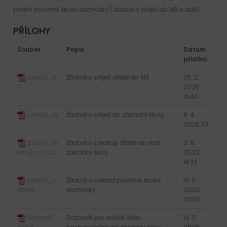
plnění povinné školní docházky), žádost o přijetí do MŠ a další:
PŘÍLOHY
Soubor
Popis
Datum
přidání
zadost_M
Žádost o přijetí dítěte do MŠ
25. 2.
S
2026
10:40
zadost_zs
Žádost o přijetí do základní školy
8. 4.
2025 11:11
zadost_pr
Žádost o přestup dítěte do naší
2. 6.
estup_2022
základní školy
2022
14:33
zadost_o
Žádost o odklad povinné školní
19. 3.
dklad
docházky
2020
20:50
dotaznik_
Dotazník pro rodiče žáka
14. 3.