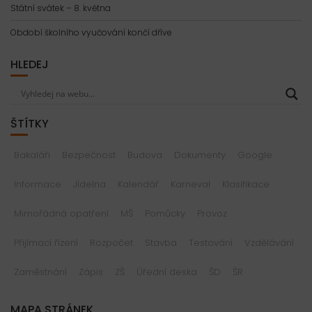
Státní svátek – 8. května
Období školního vyučování končí dříve
HLEDEJ
ŠTÍTKY
Bakaláři
Bezpečnost
Budova
Dokumenty
Google
Informace
Jídelna
Kalendář
Karneval
Klasifikace
Mimořádná opatření
MŠ
Pomůcky
Provoz
Přijímací řízení
Rozpočet
Stavba
Testování
Vzdělávání
Zaměstnání
Zápis
ZŠ
Úřední deska
ŠD
ŠR
MAPA STRÁNEK