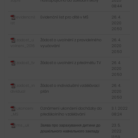
zapis
nastupujícího do základní školy
2025
08:44
evidencnil
Evidenční list pro dítě v MŠ
26. 4.
ist
2020
20:50
zadost_u
Žádost o uvolnění z pravidelného
26. 4.
volneni_2016
vyučování
2020
20:50
zadost_tv
Žádost o uvolnění z předmětu TV
26. 4.
2020
20:50
zadost_in
Žádost o individuální vzdělávací
26. 4.
dividual
plán
2020
20:50
ukonceni
Oznámení ukončení docházky do
3. 1. 2022
_MS
předškolního vzdělávání
08:24
ms_uk
Заява про зарахування дитини до
23. 5.
дошкільного навчального закладу
2022
13:59