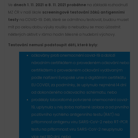
Ve
dnech 1. 11. 2021 a 8. 11. 2021 proběhne
na základě rozhodnutí
MZ ČR v naší škole
screeningové testování žáků antigenními
testy
na COVID-19. Děti, které se odmítnou testovat, budou muset
mít po celou dobu výuky roušky a nebudou se moci účastnit
některých aktivit v rámci hodin tělesné a hudební výchovy.
Testování nemusí podstoupit děti, které byly:
očkovány proti onemocnění covid-19 a doloží
národním certifikátem o provedeném očkování nebo
certifikátem o provedeném očkování vydávaným
podle nařízení Evropské unie o digitálním certifikátu
EU COVID1, za podmínky, že uplynulo nejméně 14 dní
od dokončeného očkovacího schématu; nebo
prodělaly laboratorně potvrzené onemocnění covid-
19, uplynula u něj doba nařízené izolace a od prvního
pozitivního rychlého antigenního testu (RAT) na
přítomnost antigenu viru SARS-CoV-2 nebo RT-PCR
testu na přítomnost viru SARS-CoV-2 neuplynulo
více než 180 dní; nebo