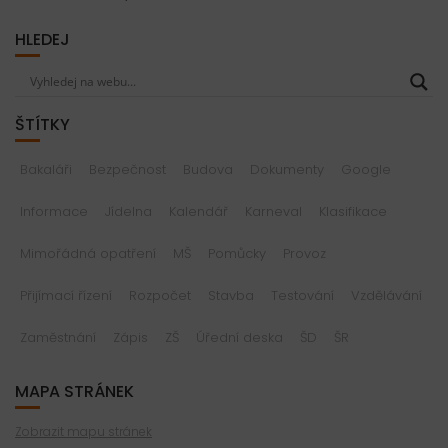
HLEDEJ
ŠTÍTKY
Bakaláři
Bezpečnost
Budova
Dokumenty
Google
Informace
Jídelna
Kalendář
Karneval
Klasifikace
Mimořádná opatření
MŠ
Pomůcky
Provoz
Přijímací řízení
Rozpočet
Stavba
Testování
Vzdělávání
Zaměstnání
Zápis
ZŠ
Úřední deska
ŠD
ŠR
MAPA STRÁNEK
Zobrazit mapu stránek