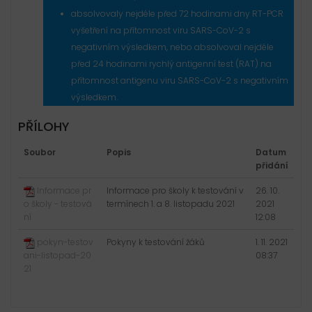
absolvovaly nejdéle před 72 hodinami dny RT-PCR
vyšetření na přítomnost viru SARS-CoV-2 s
negativním výsledkem, nebo absolvoval nejdéle
před 24 hodinami rychlý antigenní test (RAT) na
přítomnost antigenu viru SARS-CoV-2 s negativním
výsledkem.
PŘÍLOHY
Soubor
Popis
Datum
přidání
Informace pr
Informace pro školy k testování v
26. 10.
o školy - testová
termínech 1. a 8. listopadu 2021
2021
ní
12:08
pokyn-testov
Pokyny k testování žáků
1. 11. 2021
ani-listopad-20
08:37
21