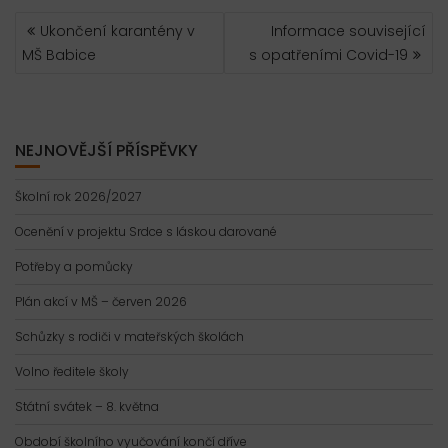
NAVIGACE
Ukončení karantény v
Informace související
PRO
MŠ Babice
s opatřeními Covid-19
PŘÍSPĚVEK
NEJNOVĚJŠÍ PŘÍSPĚVKY
Školní rok 2026/2027
Ocenění v projektu Srdce s láskou darované
Potřeby a pomůcky
Plán akcí v MŠ – červen 2026
Schůzky s rodiči v mateřských školách
Volno ředitele školy
Státní svátek – 8. května
Období školního vyučování končí dříve