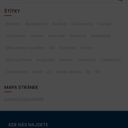
ŠTÍTKY
Bakaláři
Bezpečnost
Budova
Dokumenty
Google
Informace
Jídelna
Kalendář
Karneval
Klasifikace
Mimořádná opatření
MŠ
Pomůcky
Provoz
Přijímací řízení
Rozpočet
Stavba
Testování
Vzdělávání
Zaměstnání
Zápis
ZŠ
Úřední deska
ŠD
ŠR
MAPA STRÁNEK
Zobrazit mapu stránek
KDE NÁS NAJDETE