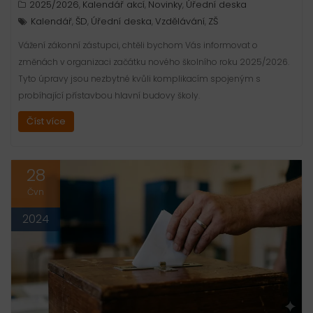
2025/2026
Kalendář akcí
Novinky
Úřední deska
,
,
,
Kalendář
ŠD
Úřední deska
Vzdělávání
ZŠ
,
,
,
,
Vážení zákonní zástupci, chtěli bychom Vás informovat o
změnách v organizaci začátku nového školního roku 2025/2026.
Tyto úpravy jsou nezbytné kvůli komplikacím spojeným s
probíhající přístavbou hlavní budovy školy.
Číst více
28
Čvn
2024