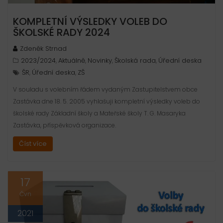
KOMPLETNÍ VÝSLEDKY VOLEB DO
ŠKOLSKÉ RADY 2024
Zdeněk Strnad
2023/2024
Aktuálně
Novinky
Školská rada
Úřední deska
,
,
,
,
ŠR
Úřední deska
ZŠ
,
,
V souladu s volebním řádem vydaným Zastupitelstvem obce
Zastávka dne 18. 5. 2005 vyhlašuji kompletní výsledky voleb do
školské rady Základní školy a Mateřské školy T. G. Masaryka
Zastávka, příspěvková organizace.
Číst více
17
Čvn
2021