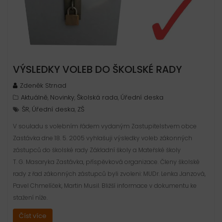
VÝSLEDKY VOLEB DO ŠKOLSKÉ RADY
Zdeněk Strnad
Aktuálně
Novinky
Školská rada
Úřední deska
,
,
,
ŠR
Úřední deska
ZŠ
,
,
V souladu s volebním řádem vydaným Zastupitelstvem obce
Zastávka dne 18. 5. 2005 vyhlašuji výsledky voleb zákonných
zástupců do školské rady Základní školy a Mateřské školy
T. G. Masaryka Zastávka, příspěvková organizace. Členy školské
rady z řad zákonných zástupců byli zvoleni: MUDr. Lenka Janzová,
Pavel Chmelíček, Martin Musil. Bližší informace v dokumentu ke
stažení níže.
Číst více