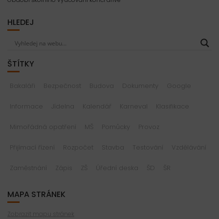
HLEDEJ
ŠTÍTKY
Bakaláři
Bezpečnost
Budova
Dokumenty
Google
Informace
Jídelna
Kalendář
Karneval
Klasifikace
Mimořádná opatření
MŠ
Pomůcky
Provoz
Přijímací řízení
Rozpočet
Stavba
Testování
Vzdělávání
Zaměstnání
Zápis
ZŠ
Úřední deska
ŠD
ŠR
MAPA STRÁNEK
Zobrazit mapu stránek