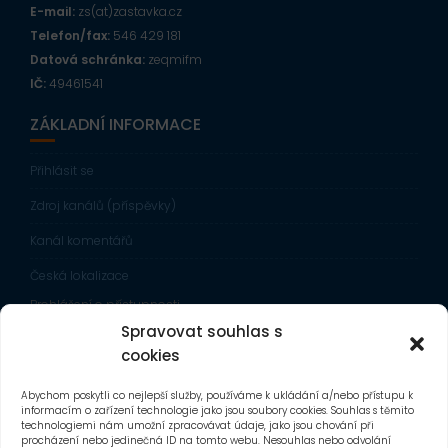
E-mail:
zs(at)zastavka.cz
Telefon/fax:
546 429 181
Datová schránka:
zeqmifm
IČ:
49461541
ZÁKLADNÍ INFORMACE
Přihlásit se
Zdroj kanálů (příspěvky)
Kanál komentářů
Česká lokalizace
Prohlášení o přístupnosti
Spravovat souhlas s
Zobrazit mapu stránek
cookies
NÁVŠTĚVNOST
Abychom poskytli co nejlepší služby, používáme k ukládání a/nebo přístupu k
informacím o zařízení technologie jako jsou soubory cookies. Souhlas s těmito
technologiemi nám umožní zpracovávat údaje, jako jsou chování při
procházení nebo jedinečná ID na tomto webu. Nesouhlas nebo odvolání