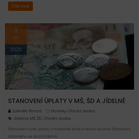
Číst více
1
Zář
2025
STANOVENÍ ÚPLATY V MŠ, ŠD A JÍDELNĚ
Zdeněk Strnad
Novinky
Úřední deska
,
Jídelna
MŠ
ŠD
Úřední deska
,
,
,
Stanovení výše úplaty v mateřské škole a školní družině. Stanovení
stravného ve školní jídelně.