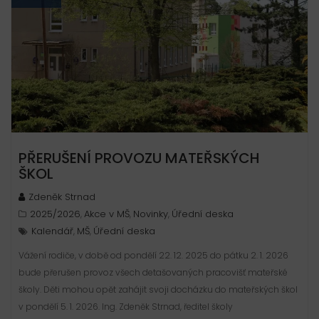
PŘERUŠENÍ PROVOZU MATEŘSKÝCH
ŠKOL
Zdeněk Strnad
2025/2026
Akce v MŠ
Novinky
Úřední deska
,
,
,
Kalendář
MŠ
Úřední deska
,
,
Vážení rodiče, v době od pondělí 22. 12. 2025 do pátku 2. 1. 2026
bude přerušen provoz všech detašovaných pracovišť mateřské
školy. Děti mohou opět zahájit svoji docházku do mateřských škol
v pondělí 5. 1. 2026. Ing. Zdeněk Strnad, ředitel školy