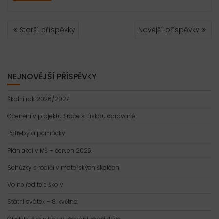
NAVIGACE
Starší příspěvky
Novější příspěvky
PRO
PŘÍSPĚVKY
NEJNOVĚJŠÍ PŘÍSPĚVKY
Školní rok 2026/2027
Ocenění v projektu Srdce s láskou darované
Potřeby a pomůcky
Plán akcí v MŠ – červen 2026
Schůzky s rodiči v mateřských školách
Volno ředitele školy
Státní svátek – 8. května
Období školního vyučování končí dříve