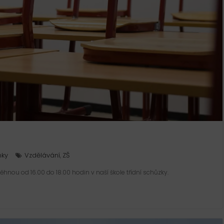
nky
Vzdělávání
ZŠ
,
nou od 16.00 do 18.00 hodin v naší škole třídní schůzky.