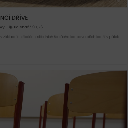
NČÍ DŘÍVE
nky
Kalendář
ŠD
ZŠ
,
,
 základních školách, středních školácha konzervatořích končí v pátek