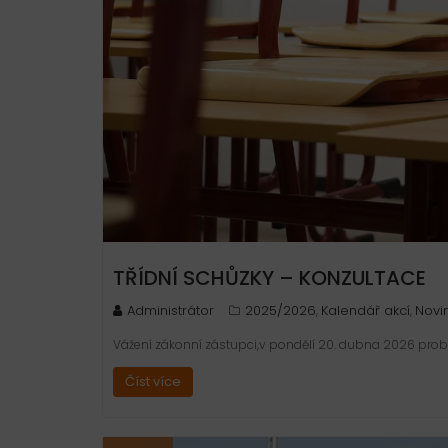
TŘÍDNÍ SCHŮZKY – KONZULTACE
Administrátor
2025/2026
Kalendář akcí
Novi
,
,
Vážení zákonní zástupci,v pondělí 20. dubna 2026 proběh
Číst více