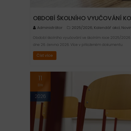
OBDOBÍ ŠKOLNÍHO VYUČOVÁNÍ KO
Administrátor
2025/2026
Kalendář akcí
Novi
,
,
Období školního vyučování ve školním roce 2025/2026 v
dne 26. června 2026. Více v přiloženém dokumentu.
Číst více
11
Bře
2026