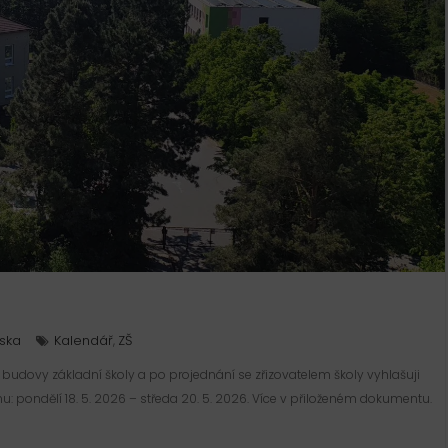
ska
Kalendář
ZŠ
,
 budovy základní školy a po projednání se zřizovatelem školy vyhlašuji
ínu: pondělí 18. 5. 2026 – středa 20. 5. 2026. Více v přiloženém dokumentu.