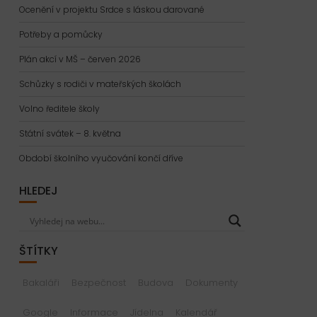
Ocenění v projektu Srdce s láskou darované
Potřeby a pomůcky
Plán akcí v MŠ – červen 2026
Schůzky s rodiči v mateřských školách
Volno ředitele školy
Státní svátek – 8. května
Období školního vyučování končí dříve
HLEDEJ
ŠTÍTKY
Bakaláři
Bezpečnost
Budova
Dokumenty
Google
Informace
Jídelna
Kalendář