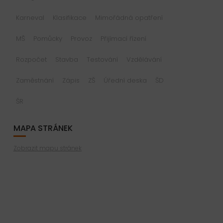
Karneval
Klasifikace
Mimořádná opatření
MŠ
Pomůcky
Provoz
Přijímací řízení
Rozpočet
Stavba
Testování
Vzdělávání
Zaměstnání
Zápis
ZŠ
Úřední deska
ŠD
ŠR
MAPA STRÁNEK
Zobrazit mapu stránek