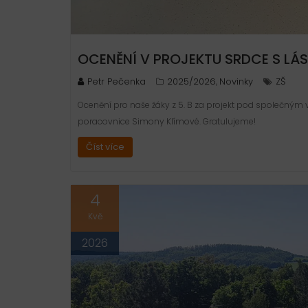
OCENĚNÍ V PROJEKTU SRDCE S L
Petr Pečenka
2025/2026
Novinky
ZŠ
,
Ocenění pro naše žáky z 5. B za projekt pod společným
poracovnice Simony Klímové. Gratulujeme!
Číst více
4
Kvě
2026