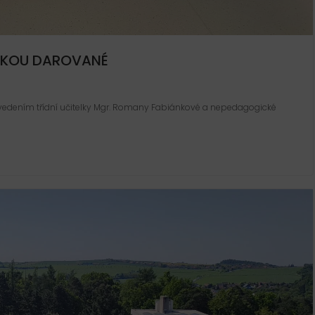
ÁSKOU DAROVANÉ
 vedením třídní učitelky Mgr. Romany Fabiánkové a nepedagogické