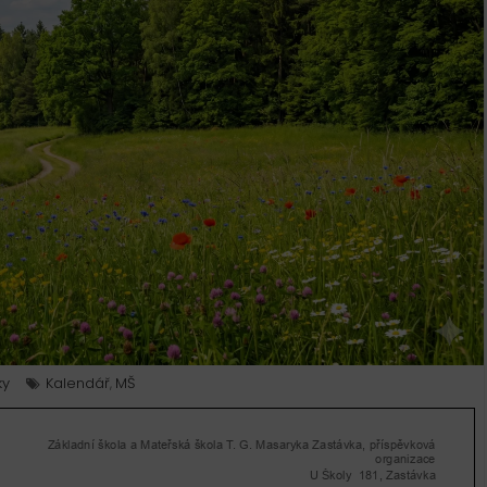
ky
Kalendář
MŠ
,