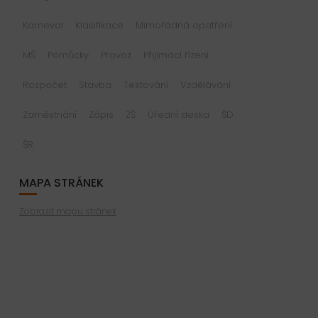
Karneval
Klasifikace
Mimořádná opatření
MŠ
Pomůcky
Provoz
Přijímací řízení
Rozpočet
Stavba
Testování
Vzdělávání
Zaměstnání
Zápis
ZŠ
Úřední deska
ŠD
ŠR
MAPA STRÁNEK
Zobrazit mapu stránek