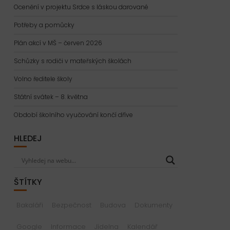
Ocenění v projektu Srdce s láskou darované
Potřeby a pomůcky
Plán akcí v MŠ – červen 2026
Schůzky s rodiči v mateřských školách
Volno ředitele školy
Státní svátek – 8. května
Období školního vyučování končí dříve
HLEDEJ
ŠTÍTKY
Bakaláři
Bezpečnost
Budova
Dokumenty
Google
Informace
Jídelna
Kalendář