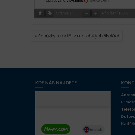
Stránka
1
/
3
Přiblížení
100%
NAVIGACE
Schůzky s rodiči v mateřských školách
PRO
PŘÍSPĚVEK
KDE NÁS NAJDETE
KONT
Adresa
E-mail:
Telefo
Datová
IČ:
4946