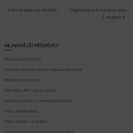
NAVIGACE
Nové webové stránky
Organizace konzultací pro
PRO
2. stupeň
PŘÍSPĚVEK
NEJNOVĚJŠÍ PŘÍSPĚVKY
Školní rok 2026/2027
Ocenění v projektu Srdce s láskou darované
Potřeby a pomůcky
Plán akcí v MŠ – červen 2026
Schůzky s rodiči v mateřských školách
Volno ředitele školy
Státní svátek – 8. května
Období školního vyučování končí dříve