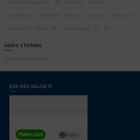
Mimořádná opatření
MŠ
Pomůcky
Provoz
Přijímací řízení
Rozpočet
Stavba
Testování
Vzdělávání
Zaměstnání
Zápis
ZŠ
Úřední deska
ŠD
ŠR
MAPA STRÁNEK
Zobrazit mapu stránek
KDE NÁS NAJDETE