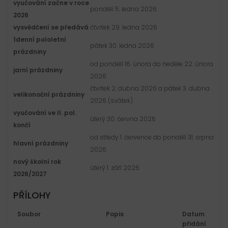
vyučování začne v roce
pondělí 5. ledna 2026
2026
vysvědčení se předává
čtvrtek 29. ledna 2026
1denní pololetní
pátek 30. ledna 2026
prázdniny
od pondělí 16. února do neděle 22. února
jarní prázdniny
2026
čtvrtek 2. dubna 2026 a pátek 3. dubna
velikonoční prázdniny
2026 (svátek)
vyučování ve II. pol.
úterý 30. června 2026
končí
od středy 1. července do pondělí 31. srpna
hlavní prázdniny
2026
nový školní rok
úterý 1. září 2026
2026/2027
PŘÍLOHY
Soubor
Popis
Datum
přidání