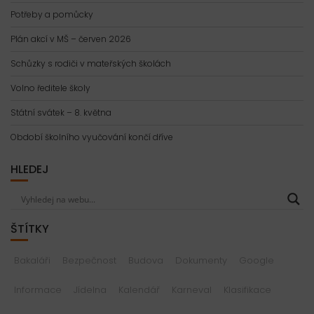
Potřeby a pomůcky
Plán akcí v MŠ – červen 2026
Schůzky s rodiči v mateřských školách
Volno ředitele školy
Státní svátek – 8. května
Období školního vyučování končí dříve
HLEDEJ
ŠTÍTKY
Bakaláři
Bezpečnost
Budova
Dokumenty
Google
Informace
Jídelna
Kalendář
Karneval
Klasifikace