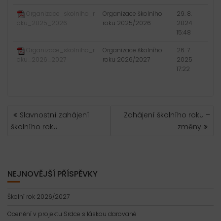
Organizace_skolniho_r
Organizace školního
29. 8.
oku_2025_2026
roku 2025/2026
2024
15:48
Organizace_skolniho_r
Organizace školního
26. 7.
oku_2026_2027
roku 2026/2027
2025
17:22
NAVIGACE
Slavnostní zahájení
Zahájení školního roku –
PRO
školního roku
změny
PŘÍSPĚVEK
NEJNOVĚJŠÍ PŘÍSPĚVKY
Školní rok 2026/2027
Ocenění v projektu Srdce s láskou darované