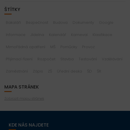
ŠTÍTKY
Bakaláři
Bezpečnost
Budova
Dokumenty
Google
Informace
Jídelna
Kalendář
Karneval
Klasifikace
Mimořádná opatření
MŠ
Pomůcky
Provoz
Přijímací řízení
Rozpočet
Stavba
Testování
Vzdělávání
Zaměstnání
Zápis
ZŠ
Úřední deska
ŠD
ŠR
MAPA STRÁNEK
Zobrazit mapu stránek
KDE NÁS NAJDETE