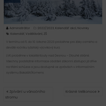
Administrátor
2022/2023
Kalendář akcí
Novinky
,
,
Kalendář
Vzdělávání
ZŠ
,
,
V termínu od 5. do 10. března 2023 proběhne pro žáky osmého a
deváté ročníku lyžařský výcvikový kurz.
LVK proběhne v lokalitě Kouty nad Desnou – Dlouhé stráně.
Všechny podstatné informace obdrželi zákonní zástupci již dříve
na třídní schůzce a jsou dostupné ve zprávách v informačním
systému Bakaláři/Komens.
NAVIGACE
Zpívání u vánočního
Krásné Velikonoce
PRO
stromu
PŘÍSPĚVEK