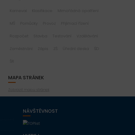
Karneval
Klasifikace
Mimořádná opatření
MŠ
Pomůcky
Provoz
Přijímací řízení
Rozpočet
Stavba
Testování
Vzdělávání
Zaměstnání
Zápis
ZŠ
Úřední deska
ŠD
ŠR
MAPA STRÁNEK
Zobrazit mapu stránek
NÁVŠTĚVNOST