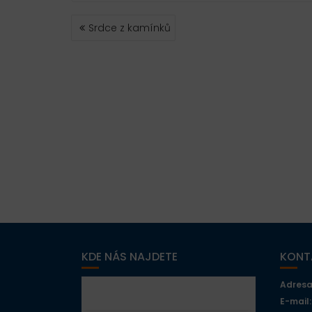
NAVIGACE
Srdce z kamínků
PRO
PŘÍSPĚVEK
KDE NÁS NAJDETE
KONT
Adresa
E-mail: