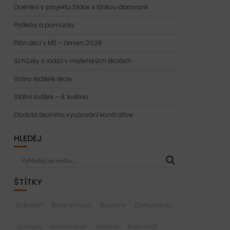
Ocenění v projektu Srdce s láskou darované
Potřeby a pomůcky
Plán akcí v MŠ – červen 2026
Schůzky s rodiči v mateřských školách
Volno ředitele školy
Státní svátek – 8. května
Období školního vyučování končí dříve
HLEDEJ
ŠTÍTKY
Bakaláři
Bezpečnost
Budova
Dokumenty
Google
Informace
Jídelna
Kalendář