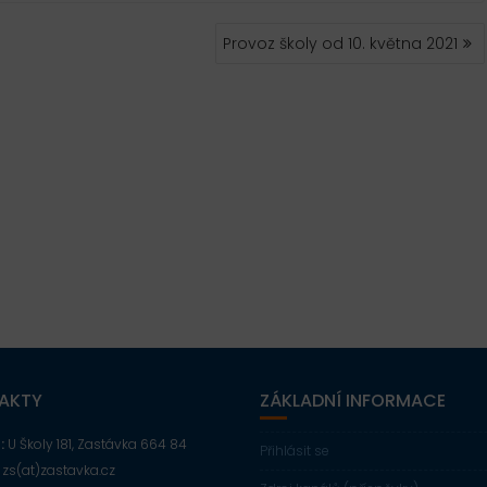
Provoz školy od 10. května 2021
AKTY
ZÁKLADNÍ INFORMACE
:
U Školy 181, Zastávka 664 84
Přihlásit se
zs(at)zastavka.cz