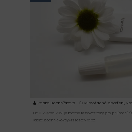
Radka Bochníčková
Mimořádná opatření
Nov
,
Od 3. května 2021 je možné testovat žáky pro přijímací 
radka.bochnickova@zszastavka.cz.