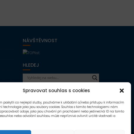
NÁVŠTĚVNOST
HLEDEJ
Spravovat souhlas s cookies
 poskytli co nejlepší služby, používáme k ukládání a/nebo přístupu k informacím
ení technologie jako jsou soubory cookies. Souhlas s těmito technologiemi nám
zpracovávat údaje, jako jsou chování při procházení nebo jedinečná ID na tomto
esouhlas nebo odvolání souhlasu může nepříznivě ovlivnit určité vlastnosti a