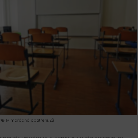
Mimořádná opatření
ZŠ
,