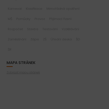
Karneval
Klasifikace
Mimořádná opatření
MŠ
Pomůcky
Provoz
Přijímací řízení
Rozpočet
Stavba
Testování
Vzdělávání
Zaměstnání
Zápis
ZŠ
Úřední deska
ŠD
ŠR
MAPA STRÁNEK
Zobrazit mapu stránek