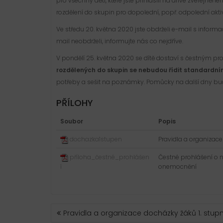
pro všechny děti, které jste přihlásili na dříve zveřejně
rozdělení do skupin pro dopolední, popř. odpolední aktiv
Ve středu 20. května 2020 jste obdrželi e-mail s inform
mail neobdrželi, informujte nás co nejdříve.
V pondělí 25. května 2020 se dítě dostaví s čestným p
rozdělených do skupin se nebudou řídit standardním
potřeby a sešit na poznámky. Pomůcky na další dny bud
PŘÍLOHY
Soubor
Popis
dochazka1stupen
Pravidla a organizace
příloha_čestné_prohlášen
Čestné prohlášení o n
í
onemocnění
NAVIGACE
Pravidla a organizace docházky žáků 1. stup
PRO