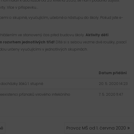
ném formuláři k docházce od 25. května 2020, se nám podařilo zajistit
ity. Více v příspevku…
acemi o skupině, vyučujícím, učebně a nástupu do školy. Pokud jste e-
rohlášením ve stanovený čas před budovu školy.
Aktivity dětí
 rozvrhem jednotlivých tříd!
Dítě si s sebou vezme dvě roušky, psací
ou určeny vyučujícími v jednotlivých skupinách.
Datum přidání
 docházky žáků 1. stupně
20. 5. 2020 14:23
eexistenci příznaků virového infekčního
7. 5. 2020 11:47
ně
Provoz MŠ od 1. června 2020