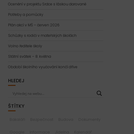
Ocenění v projektu Srdce s láskou darované
Potřeby a pomůcky
Plán akcí v MŠ – červen 2026
Schůzky s rodiči v mateřských školách
Volno ředitele školy
Státní svátek – 8. května
Období školního vyučování končí dříve
HLEDEJ
ŠTÍTKY
Bakaláři
Bezpečnost
Budova
Dokumenty
Google
Informace
Jídelna
Kalendář