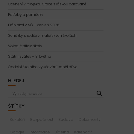
Ocenění v projektu Srdce s láskou darované
Potřeby a pomůcky
Plán akcí v MŠ – červen 2026
Schůzky s rodiči v mateřských školách
Volno ředitele školy
Státní svátek – 8. května
Období školního vyučování končí dříve
HLEDEJ
ŠTÍTKY
Bakaláři
Bezpečnost
Budova
Dokumenty
Google
Informace
Jídelna
Kalendář