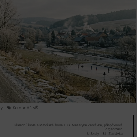
ky
Kalendář
MŠ
,