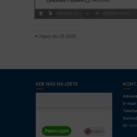
Stránka
1
/
3
Přiblížení
100%
NAVIGACE
Zápis do ZŠ 2026
PRO
PŘÍSPĚVEK
KDE NÁS NAJDETE
KONT
Adresa
E-mail:
Telefo
Datová
IČ:
4946