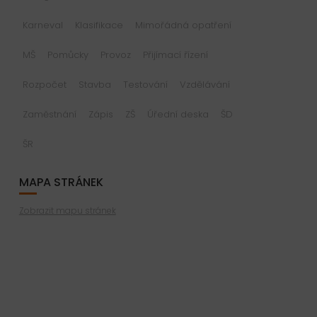
Karneval
Klasifikace
Mimořádná opatření
MŠ
Pomůcky
Provoz
Přijímací řízení
Rozpočet
Stavba
Testování
Vzdělávání
Zaměstnání
Zápis
ZŠ
Úřední deska
ŠD
ŠR
MAPA STRÁNEK
Zobrazit mapu stránek