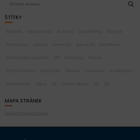
ŠTÍTKY
Bakaláři
Bezpečnost
Budova
Dokumenty
Google
Informace
Jídelna
Kalendář
Karneval
Klasifikace
Mimořádná opatření
MŠ
Pomůcky
Provoz
Přijímací řízení
Rozpočet
Stavba
Testování
Vzdělávání
Zaměstnání
Zápis
ZŠ
Úřední deska
ŠD
ŠR
MAPA STRÁNEK
Zobrazit mapu stránek