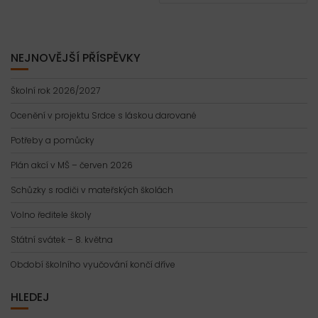
NEJNOVĚJŠÍ PŘÍSPĚVKY
Školní rok 2026/2027
Ocenění v projektu Srdce s láskou darované
Potřeby a pomůcky
Plán akcí v MŠ – červen 2026
Schůzky s rodiči v mateřských školách
Volno ředitele školy
Státní svátek – 8. května
Období školního vyučování končí dříve
HLEDEJ