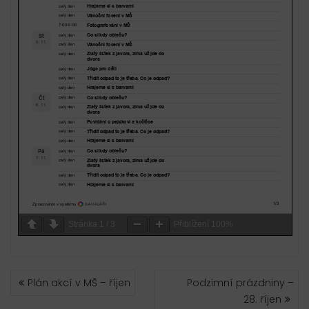
Stránka
1
/
3
Přiblížení
100%
NAVIGACE
Plán akcí v MŠ – říjen
Podzimní prázdniny –
PRO
28. říjen
PŘÍSPĚVEK