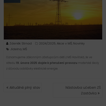
Zdeněk Strnad
2024/2025
Akce v MŠ
Novinky
,
,
Jídelna
MŠ
,
Oznamujeme zákonným zástupcům dětí z MŠ Havířská, že ve
středu
19. února 2025 dojde k přerušení provozu
mateřské školy
z důvodu odstávky elektrické energie.
NAVIGACE
Aktuálně plný stav
Nástavba učeben ZŠ
PRO
Zastávka
PŘÍSPĚVEK