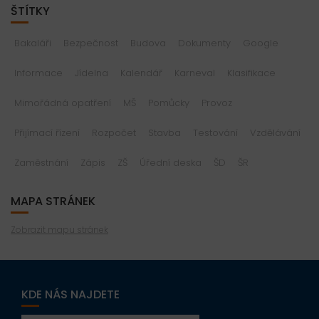
ŠTÍTKY
Bakaláři
Bezpečnost
Budova
Dokumenty
Google
Informace
Jídelna
Kalendář
Karneval
Klasifikace
Mimořádná opatření
MŠ
Pomůcky
Provoz
Přijímací řízení
Rozpočet
Stavba
Testování
Vzdělávání
Zaměstnání
Zápis
ZŠ
Úřední deska
ŠD
ŠR
MAPA STRÁNEK
Zobrazit mapu stránek
KDE NÁS NAJDETE